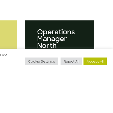
Operations
Manager
North
America
also
Cookie Settings
Reject All
Accept All
Guarda l'offerta
e
For our client, an
international