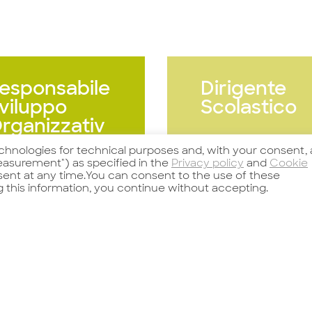
esponsabile
Dirigente
viluppo
Scolastico
rganizzativ
 e Training
echnologies for technical purposes and, with your consent, 
asurement") as specified in the
Privacy policy
and
Cookie
nsent at any time.You can consent to the use of these
g this information, you continue without accepting.
arda l'offerta
Guarda l'offerta
er importante
Per un’important
ienda cliente,
realtà