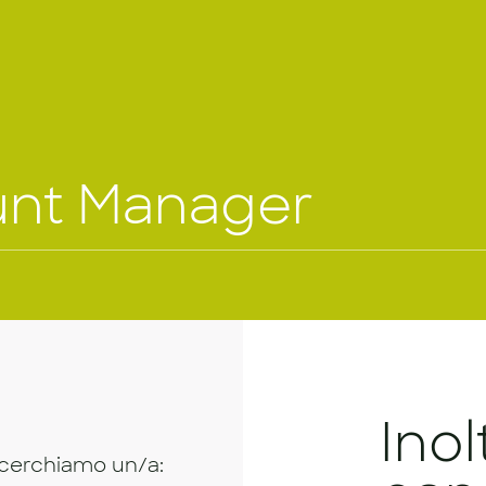
unt Manager
Inol
ricerchiamo un/a: