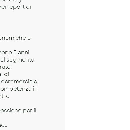
ei report di
conomiche o
meno 5 anni
 del segmento
rate;
, di
ca commerciale;
 competenza in
ti e
assione per il
e..