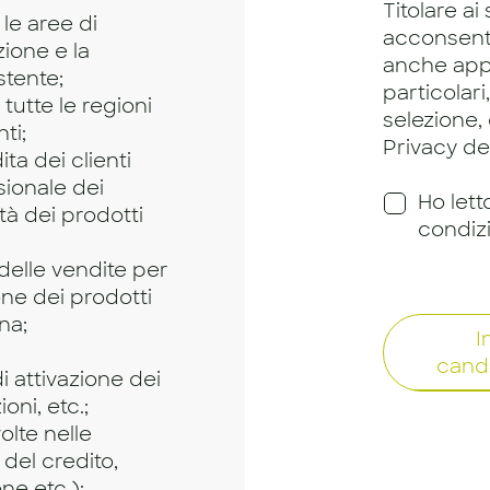
Titolare ai
le aree di
acconsento
ione e la
anche app
stente;
particolari
tutte le regioni
selezione,
ti;
Privacy dei
ta dei clienti
sionale dei
Ho lett
tà dei prodotti
condiz
delle vendite per
one dei prodotti
na;
I
cand
i attivazione dei
oni, etc.;
olte nelle
 del credito,
one etc.);