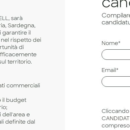
can
Compilare 
ELL, sarà
candidatu
ria, Sardegna,
 garantire il
nel rispetto dei
Nome*
tunità di
efficacemente
l territorio.
Email*
tati commerciali
o il budget
io;
Cliccando 
 dell'area e
CANDIDATU
 definite dal
compreso