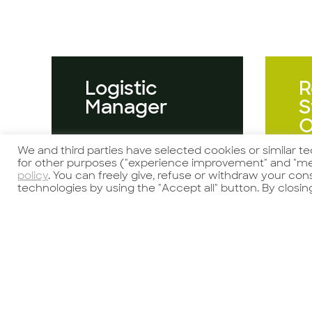
Logistic
R
Manager
S
O
o
We and third parties have selected cookies or similar t
for other purposes ("experience improvement" and "me
policy
. You can freely give, refuse or withdraw your co
technologies by using the "Accept all" button. By closin
Guarda l'offerta
Gu
Per azienda
P
multinazionale
az