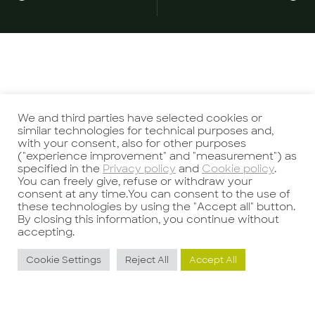
Potrebbe interessarti anche
We and third parties have selected cookies or
similar technologies for technical purposes and,
with your consent, also for other purposes
("experience improvement" and "measurement") as
specified in the
Privacy policy
and
Cookie policy
.
You can freely give, refuse or withdraw your
consent at any time.You can consent to the use of
these technologies by using the "Accept all" button.
Responsabile di
P
By closing this information, you continue without
accepting.
Produzione
Cookie Settings
Reject All
Accept All