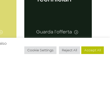
Guarda l'offerta
also
Cookie Settings
Reject All
Accept All
Sei interessato/a
e,
ad entrare in un
team di R&D
dedicato allo
ore
sviluppo di
Candidati
prodotti per la
a:
mobilità di
domani? Brembo,
perseguendo la