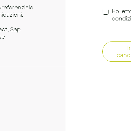
preferenziale
Ho lett
icazioni,
condiz
ect, Sap
se
I
cand