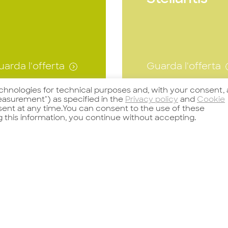
arda l'offerta
Guarda l'offerta
echnologies for technical purposes and, with your consent, 
asurement") as specified in the
Privacy policy
and
Cookie
nsent at any time.You can consent to the use of these
er uno dei
Per un nostro
g this information, you continue without accepting.
incipali player
importante Client
l settore Luxury
leader nella
oods ricerchiam
componentistica
 un SECURITY
destinata al sett
Candidati
Candidati
ANAGER
automotive
incipali
ricerchiamo uno/
sponsabilità:
KEY ACCOUNT
estione dei
DIRECTOR