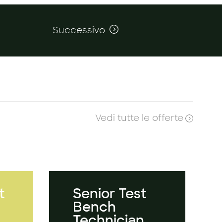
Successivo
Vedi tutte le offerte
t
Senior Test
Bench
Technician