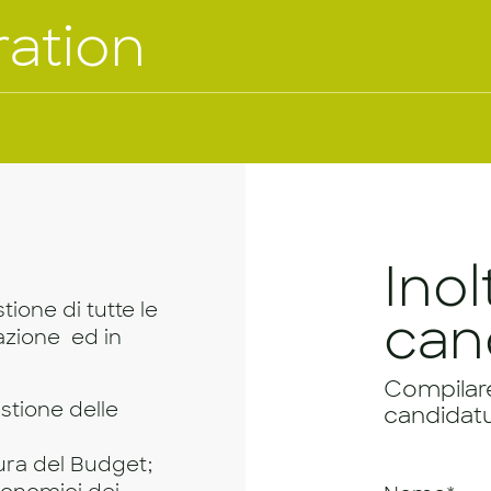
ration
Inol
tione di tutte le
can
cazione ed in
Compilare 
estione delle
candidatu
sura del Budget;