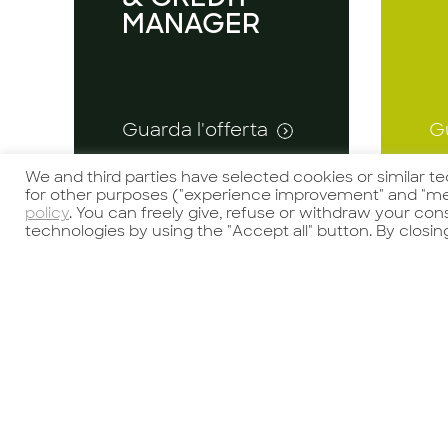
MANAGER
Guarda l'offerta
Gu
We and third parties have selected cookies or similar t
for other purposes ("experience improvement" and "me
policy
. You can freely give, refuse or withdraw your co
Descrizione del
P
technologies by using the "Accept all" button. By closin
ruolo La figura
pr
ricercata avrà
de
l’obiettivo di
G
garantire la
o
Candidati
stabilità finanziaria
M
dell’azienda
Pr
attraverso
Re
un’efficace
G