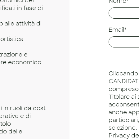
conomici dei
Nome*
ficati in fase di
alle attività di
Email*
ortistica
trazione e
ttere economico-
Cliccando 
CANDIDATU
compreso
Titolare ai
acconsento
in ruoli da cost
anche app
erative e di
particolari
itolo
selezione,
do delle
Privacy dei