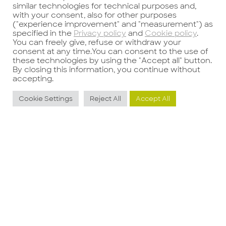
similar technologies for technical purposes and,
with your consent, also for other purposes
Precedente
Successivo
("experience improvement" and "measurement") as
specified in the
Privacy policy
and
Cookie policy
.
You can freely give, refuse or withdraw your
consent at any time.You can consent to the use of
these technologies by using the "Accept all" button.
By closing this information, you continue without
accepting.
Cookie Settings
Reject All
Accept All
Potrebbe interessarti anche
TECHNICAL
SUPPORT
&
ENGINEER –
S
PRODOTTI IN