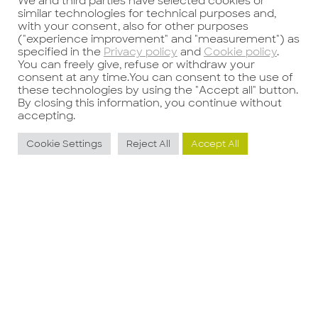
We and third parties have selected cookies or
similar technologies for technical purposes and,
with your consent, also for other purposes
("experience improvement" and "measurement") as
specified in the
Privacy policy
and
Cookie policy
.
You can freely give, refuse or withdraw your
consent at any time.You can consent to the use of
these technologies by using the "Accept all" button.
By closing this information, you continue without
accepting.
Cookie Settings
Reject All
Accept All