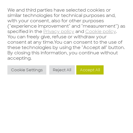
come queste possono impattare sul
We and third parties have selected cookies or
lavoro.
similar technologies for technical purposes and,
with your consent, also for other purposes
("experience improvement" and "measurement") as
specified in the
Privacy policy
and
Cookie policy
.
Precedente
Successivo
You can freely give, refuse or withdraw your
consent at any time.You can consent to the use of
these technologies by using the "Accept all" button.
By closing this information, you continue without
accepting.
Cookie Settings
Reject All
Accept All