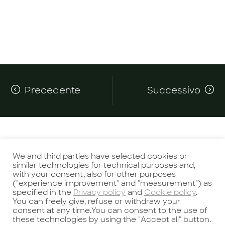
Precedente
Successivo
We and third parties have selected cookies or
similar technologies for technical purposes and,
with your consent, also for other purposes
Potrebbe interessarti anche
("experience improvement" and "measurement") as
specified in the
Privacy policy
and
Cookie policy
.
You can freely give, refuse or withdraw your
consent at any time.You can consent to the use of
these technologies by using the "Accept all" button.