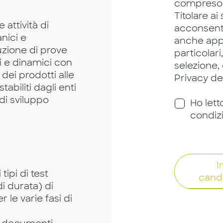
compreso
Titolare ai
 attività di
acconsento
nici e
anche app
cuzione di prove
particolari
ci e dinamici con
selezione,
 dei prodotti alle
Privacy dei
tabiliti dagli enti
 di sviluppo
Ho lett
condiz
I
tipi di test
cand
di durata) di
 le varie fasi di