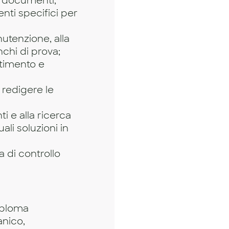
 i documenti,
nti specifici per
nutenzione, alla
chi di prova;
stimento e
e redigere le
ti e alla ricerca
li soluzioni in
a di controllo
Diploma
nico,