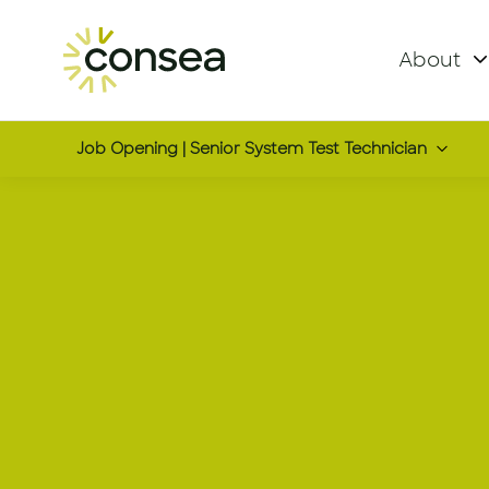
About
Job Opening | Senior System Test Technician
Senior Sys