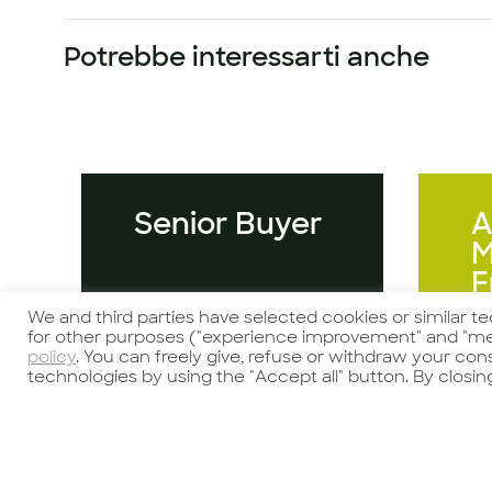
Potrebbe interessarti anche
Senior Buyer
A
M
F
We and third parties have selected cookies or similar t
for other purposes ("experience improvement" and "me
policy
. You can freely give, refuse or withdraw your co
technologies by using the "Accept all" button. By closin
Guarda l'offerta
Gu