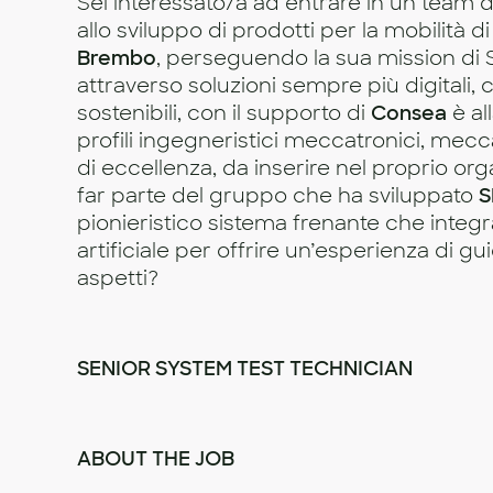
Sei interessato/a ad entrare in un team 
allo sviluppo di prodotti per la mobilità 
Brembo
, perseguendo la sua mission di 
attraverso soluzioni sempre più digitali,
sostenibili, con il supporto di
Consea
è al
profili ingegneristici meccatronici, mecca
di eccellenza, da inserire nel proprio org
far parte del gruppo che ha sviluppato
S
pionieristico sistema frenante che integra
artificiale per offrire un’esperienza di g
aspetti?
SENIOR SYSTEM TEST TECHNICIAN
ABOUT THE JOB