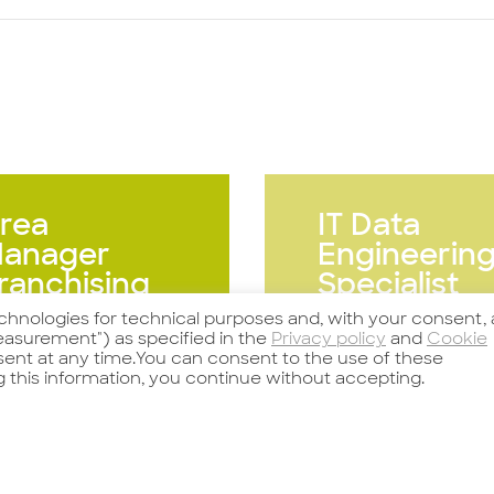
rea
IT Data
anager
Engineerin
ranchising
Specialist
echnologies for technical purposes and, with your consent, 
asurement") as specified in the
Privacy policy
and
Cookie
nsent at any time.You can consent to the use of these
g this information, you continue without accepting.
arda l'offerta
Guarda l'offerta