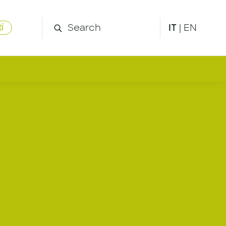
IT
|
EN
i
chnician