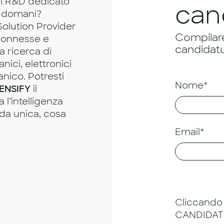
di R&D dedicato
can
di domani?
Solution Provider
Compilare 
 connesse e
candidatu
la ricerca di
nici, elettronici
anico. Potresti
Nome*
ENSIFY
il
 l’intelligenza
uida unica, cosa
Email*
Cliccando 
CANDIDATU