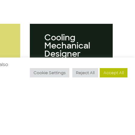
Cooling
Mechanical
Designer
also
Cookie Settings
Reject All
Accept All
Guarda l'offerta
Per primaria realtà
italiana, facente