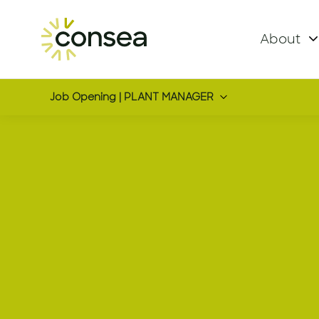
About
Job Opening | PLANT MANAGER
PLANT MA