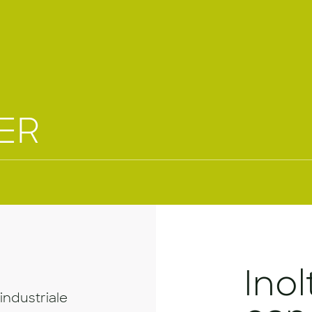
ER
Inol
industriale