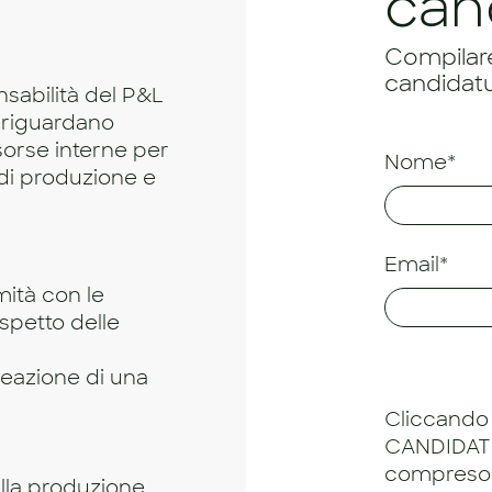
can
Compilare 
candidatu
sabilità del P&L
e riguardano
isorse interne per
Nome*
 di produzione e
Email*
mità con le
ispetto delle
reazione di una
Cliccando 
CANDIDATU
compreso
ella produzione