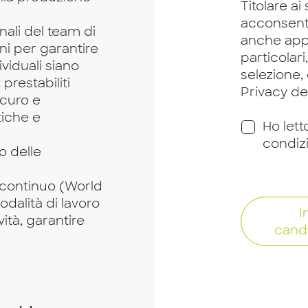
Titolare ai
acconsento
ali del team di
anche app
ni per garantire
particolari
ividuali siano
selezione,
prestabiliti
Privacy dei
icuro e
tiche e
Ho lett
condiz
o delle
continuo (World
dalità di lavoro
I
ità, garantire
cand