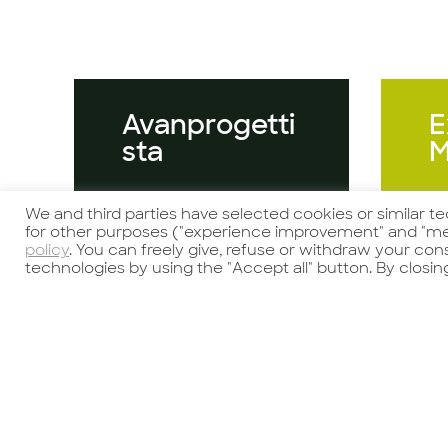
Avanprogetti
E
sta
M
We and third parties have selected cookies or similar t
for other purposes ("experience improvement" and "me
policy
. You can freely give, refuse or withdraw your co
technologies by using the "Accept all" button. By closin
Guarda l'offerta
Gu
Per un importante
P
gruppo, operante
a