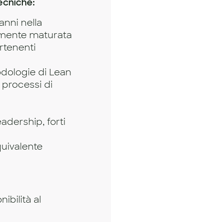
ecniche:
anni nella
iamente maturata
rtenenti
dologie di Lean
 processi di
adership, forti
uivalente
ibilità al