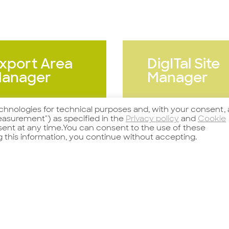
xport Area
DigITal Site
anager
Manager
echnologies for technical purposes and, with your consent, 
asurement") as specified in the
Privacy policy
and
Cookie
nsent at any time.You can consent to the use of these
g this information, you continue without accepting.
arda l'offerta
Guarda l'offerta
er un importante
DIGITAL SITE
zienda operante
MANAGER We are