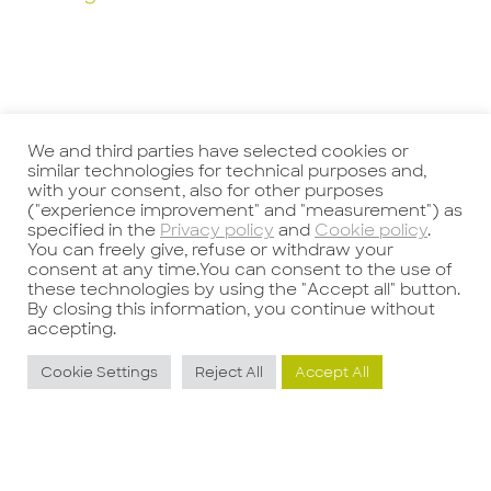
We and third parties have selected cookies or
similar technologies for technical purposes and,
with your consent, also for other purposes
("experience improvement" and "measurement") as
specified in the
Privacy policy
and
Cookie policy
.
Precedente
Successivo
You can freely give, refuse or withdraw your
consent at any time.You can consent to the use of
these technologies by using the "Accept all" button.
By closing this information, you continue without
accepting.
Cookie Settings
Reject All
Accept All
Potrebbe interessarti anche