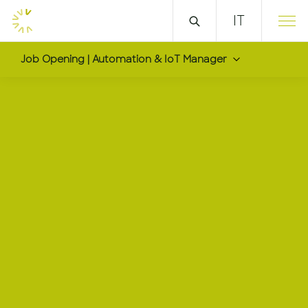
IT
Job Opening | Automation & IoT Manager
Automation & IoT Man