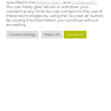
specified in the
Privacy policy
and
Cookie policy
.
You can freely give, refuse or withdraw your
consent at any time.You can consent to the use of
these technologies by using the "Accept all" button.
By closing this information, you continue without
accepting.
Potrebbe interessarti anche
Cookie Settings
Reject All
Accept All
Luxury F&B Buyer
J
E