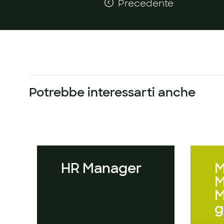
Precedente
Potrebbe interessarti anche
HR Manager
M
M
M
g