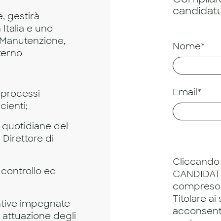
candidatu
e, gestirà
 Italia e uno
a Manutenzione,
Nome*
nterno
Email*
i processi
cienti;
à quotidiane del
 Direttore di
Cliccando 
 controllo ed
CANDIDATU
compreso
Titolare ai
tive impegnate
acconsento
 attuazione degli