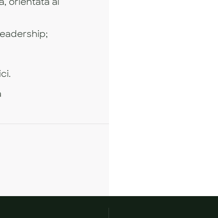
, orientata al
 leadership;
ci.
a