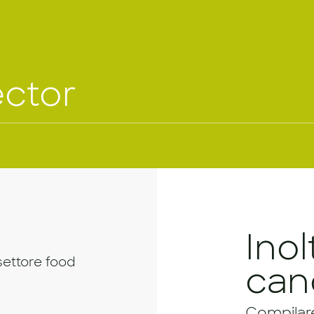
ector
Inol
settore food
can
Compilare 