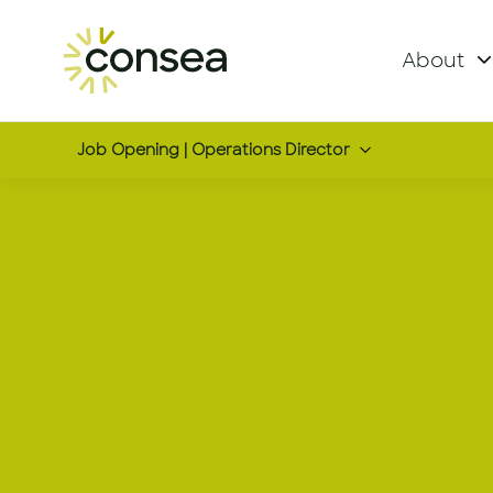
About
Job Opening | Operations Director
Operations