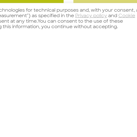
echnologies for technical purposes and, with your consent, 
asurement") as specified in the
Privacy policy
and
Cookie
nsent at any time.You can consent to the use of these
arda l'offerta
Guarda l'offerta
g this information, you continue without accepting.
AINTENANCE
Per importante
ANAGER –
azienda settore
anufacturing
automotive stia
t For a
cercando il:
estigious
QUALITY
Candidati
Candidati
ltinational
MANAGER
roup operating in
Principali attività 
he automotive
responsabilità: Il/la
d industrial
candidato/a avrà
ctor, we are
totale
oking for an
responsabilità ed