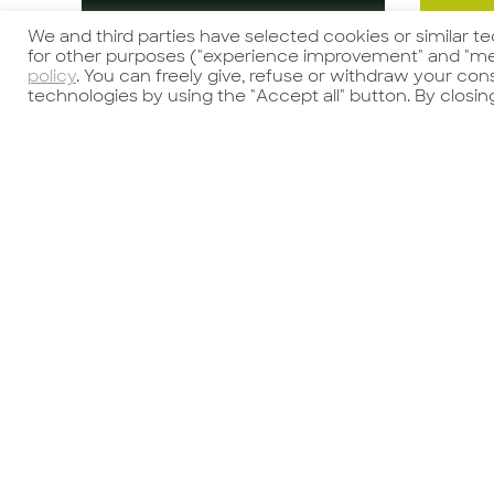
We and third parties have selected cookies or similar t
for other purposes ("experience improvement" and "me
policy
. You can freely give, refuse or withdraw your co
Guarda l'offerta
Gu
technologies by using the "Accept all" button. By closin
Per un’azienda
M
italiana leader nel
M
settore dell’editoria
M
per l’education,
Plan
Consea sta
pr
Candidati
ricercando un/a
mu
HR MANAGER. A
g
diretto riporto
t
dell’AD e del fondo
an
di investimento, la
se
risorsa assicurerà il
lo