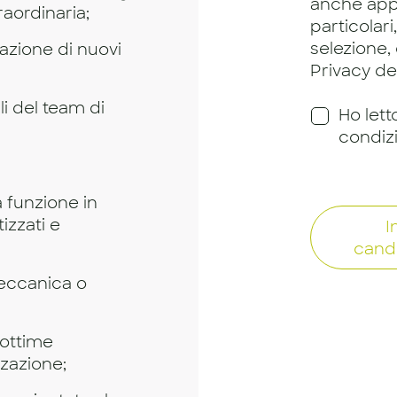
anche app
raordinaria;
particolari
selezione,
azione di nuovi
Privacy dei
i del team di
Ho lett
condiz
a funzione in
zzati e
I
cand
Meccanica o
 ottime
zazione;