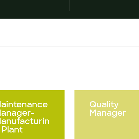
aintenance
Quality
anager-
Manager
anufacturin
 Plant