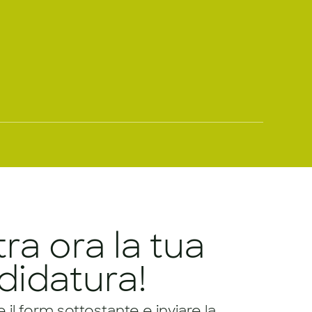
tra ora la tua
didatura!
il form sottostante e inviare la