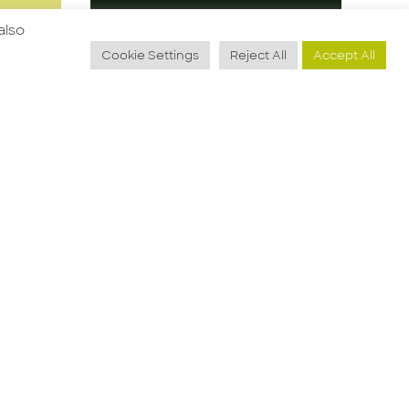
also
Cookie Settings
Reject All
Accept All
Guarda l'offerta
Per azienda nostra
cliente
mo
specializzata nel
settore automotive
ricerchiamo
Candidati
un/una:
e
SUPPLY CHAIN
SPECIALIST Sarà
 la
responsabile delle
seguenti attività:
Gestione