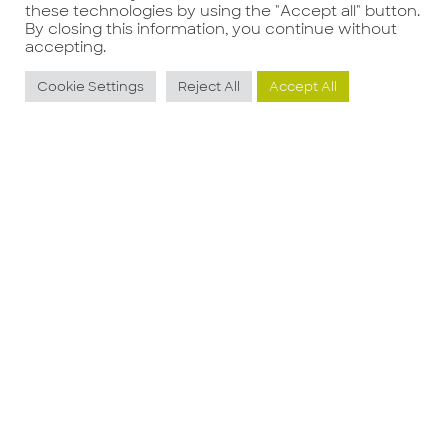
these technologies by using the "Accept all" button.
By closing this information, you continue without
accepting.
Potrebbe interessarti anche
Cookie Settings
Reject All
Accept All
HR TRAINING
M
SPECIALIST
Q
R
Guarda l'offerta
G