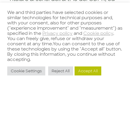
acconsento al trattamento dei miei dati
We and third parties have selected cookies or
anche appartenenti a categorie
similar technologies for technical purposes and,
particolari, nell'ambito di un percorso di
with your consent, also for other purposes
selezione, come meglio descritto alla
("experience improvement" and "measurement") as
specified in the
Privacy policy
and
Cookie policy
.
Privacy dei Dati dei Candidati.
You can freely give, refuse or withdraw your
consent at any time.You can consent to the use of
these technologies by using the "Accept all" button.
Ho letto e accetto i Termini e
By closing this information, you continue without
condizioni
accepting.
Cookie Settings
Reject All
Accept All
Invia candidatura
I campi contrassegnati dall’asterisco (*)
devono essere compilati
obbligatoriamente