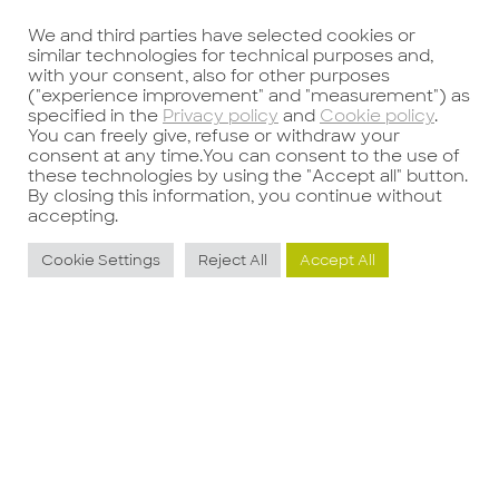
We and third parties have selected cookies or
similar technologies for technical purposes and,
with your consent, also for other purposes
Precedente
Successivo
("experience improvement" and "measurement") as
specified in the
Privacy policy
and
Cookie policy
.
You can freely give, refuse or withdraw your
consent at any time.You can consent to the use of
these technologies by using the "Accept all" button.
By closing this information, you continue without
accepting.
Cookie Settings
Reject All
Accept All
Potrebbe interessarti anche
Project Manager-
C
Azienda di