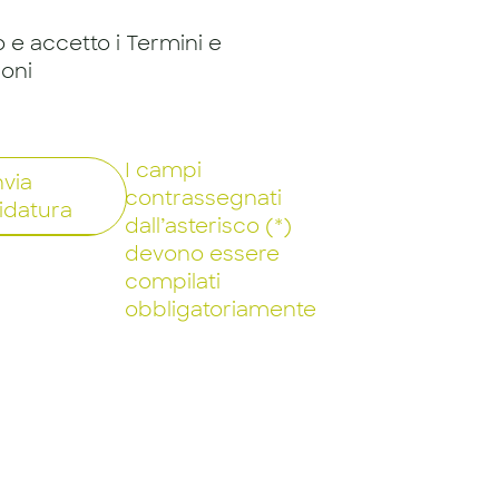
o e accetto i Termini e
ioni
I campi
nvia
contrassegnati
idatura
dall’asterisco (*)
devono essere
compilati
obbligatoriamente