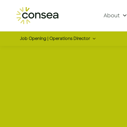
About
Job Opening | Operations Director
Operations