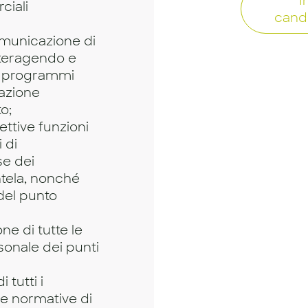
I
ciali
cand
omunicazione di
nteragendo e
di programmi
zazione
o;
ttive funzioni
 di
se dei
ntela, nonché
 del punto
ne di tutte le
sonale dei punti
 tutti i
le normative di