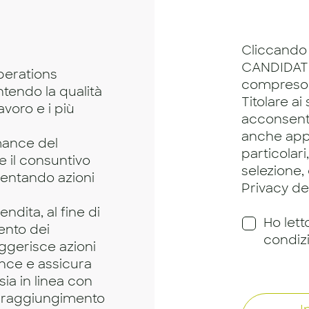
Cliccando 
CANDIDATU
perations
compreso
ntendo la qualità
Titolare ai
lavoro e i più
acconsento
anche app
rmance del
particolari
 il consuntivo
selezione,
entando azioni
Privacy dei
ndita, al fine di
Ho lett
ento dei
condiz
ggerisce azioni
ance e assicura
ia in linea con
 e raggiungimento