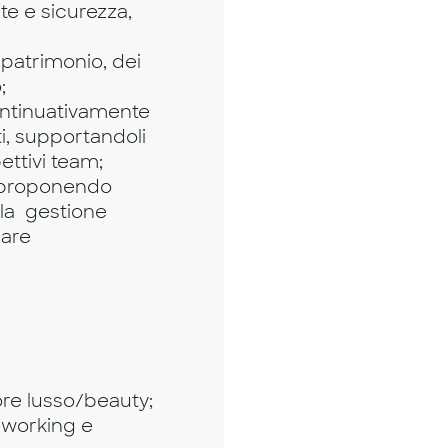
ute e sicurezza,
 patrimonio, dei
;
continuativamente
ti, supportandoli
ettivi team;
, proponendo
alla gestione
are
ore lusso/beauty;
mworking e