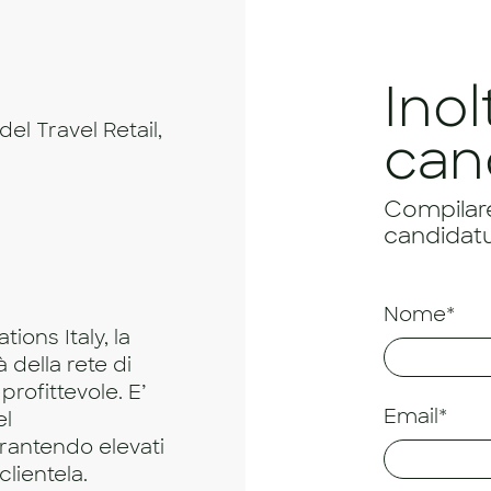
Inol
el Travel Retail,
can
Compilare 
candidatu
Nome*
ions Italy, la
 della rete di
profittevole. E’
Email*
el
arantendo elevati
clientela.