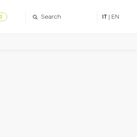
IT
|
EN
i
 Il futuro de