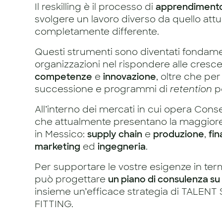
Il reskilling è il processo di
apprendimento
svolgere un lavoro diverso da quello attua
completamente differente.
Questi strumenti sono diventati fondamen
organizzazioni nel rispondere alle crescen
competenze
e
innovazione
, oltre che pe
successione e programmi di
retention
pe
All’interno dei mercati in cui opera Conse
che attualmente presentano la maggiore 
in Messico:
supply chain
e
produzione
,
fi
marketing
ed
ingegneria
.
Per supportare le vostre esigenze in te
può progettare
un piano di consulenza su
insieme un’efficace strategia di TALE
FITTING.