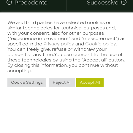
Precedente
Successivo
We and third parties have selected cookies or
similar technologies for technical purposes and,
with your consent, also for other purposes
("experience improvement" and "measurement") as
specified in the
Privacy policy
and
Cookie policy
.
You can freely give, refuse or withdraw your
Potrebbe interessarti anche
consent at any time.You can consent to the use of
these technologies by using the "Accept all" button.
By closing this information, you continue without
accepting.
Cookie Settings
Reject All
Accept All
Logistic Manager
L