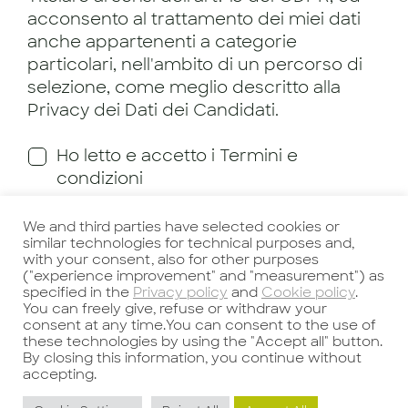
acconsento al trattamento dei miei dati
anche appartenenti a categorie
particolari, nell'ambito di un percorso di
selezione, come meglio descritto alla
Privacy dei Dati dei Candidati.
Ho letto e accetto i Termini e
condizioni
We and third parties have selected cookies or
similar technologies for technical purposes and,
with your consent, also for other purposes
Invia candidatura
("experience improvement" and "measurement") as
specified in the
Privacy policy
and
Cookie policy
.
You can freely give, refuse or withdraw your
I campi contrassegnati dall’asterisco (*)
consent at any time.You can consent to the use of
these technologies by using the "Accept all" button.
devono essere compilati
By closing this information, you continue without
obbligatoriamente
accepting.