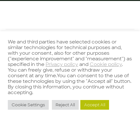
Potrebbe interessarti anche
We and third parties have selected cookies or
similar technologies for technical purposes and,
with your consent, also for other purposes
("experience improvement" and "measurement") as
specified in the
Privacy policy
and
Cookie policy
.
You can freely give, refuse or withdraw your
consent at any time.You can consent to the use of
these technologies by using the "Accept all" button.
PROJECT
S
By closing this information, you continue without
PROCUREMENT
A
accepting.
MANAGER
I
Cookie Settings
Reject All
Accept All