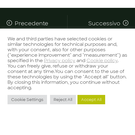
Precedente
Successivo
We and third parties have selected cookies or
similar technologies for technical purposes and,
with your consent, also for other purposes
("experience improvement" and "measurement") as
specified in the
Privacy policy
and
Cookie policy
.
You can freely give, refuse or withdraw your
consent at any time.You can consent to the use of
Potrebbe interessarti anche
these technologies by using the "Accept all" button.
By closing this information, you continue without
accepting.
Cookie Settings
Reject All
Accept All
Group internal
auditor- Settore
Lusso
S